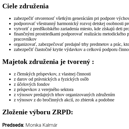
Ciele združenia
zabezpečiť otvorenosť všetkým generáciám pri podpore výchov
podporovať všestranný harmonický rozvoj detskej osobnosti p
vytvoriť z predškolského zariadenia miesto, kde získajú deti pr
finančnými prostriedkami podporovať realizáciu metodického p
pracovníkov
organizovať, zabezpečovať predajné trhy predmetov a prác, kto
zabezpečiť čiastočné krytie výdavkov a celkovú podporu činnos
Majetok združenia je tvorený :
z členských príspevkov, z vlastnej činnosti
z darov od právnických a fyzických osôb
z účelových fondov
z príspevkov z verejného sektora
z výnosov predajných trhov organizovaných združením
z výnosov z do bročinných akcií, zo zbierok a podobne
Zloženie výboru ZRPD:​
Predseda:
Monika Kalmár