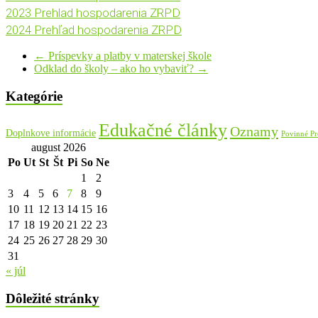
2023 Prehlad hospodarenia ZRPD
2024 Prehľad hospodarenia ZRPD
←
Príspevky a platby v materskej škole
Odklad do školy – ako ho vybaviť?
→
Kategórie
Edukačné články
Oznamy
Doplnkove informácie
Povinné Pr
august 2026
Po
Ut
St
Št
Pi
So
Ne
1
2
3
4
5
6
7
8
9
10
11
12
13
14
15
16
17
18
19
20
21
22
23
24
25
26
27
28
29
30
31
« júl
Dôležité stránky