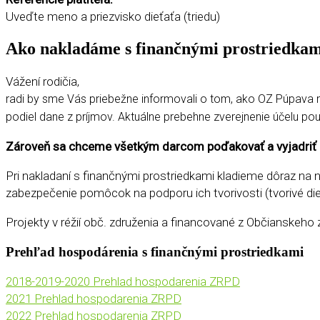
Uveďte meno a priezvisko dieťaťa (triedu)
Ako nakladáme s finančnými prostriedkam
Vážení rodičia,
radi by sme Vás priebežne informovali o tom, ako OZ Púpava nak
podiel dane z príjmov. Aktuálne prebehne zverejnenie účelu p
Zároveň sa chceme všetkým darcom poďakovať a vyjadriť pre
Pri nakladaní s finančnými prostriedkami kladieme dôraz na 
zabezpečenie pomôcok na podporu ich tvorivosti (tvorivé di
Projekty v réžií obč. združenia a financované z Občianskeho
Prehľad hospodárenia s finančnými prostriedkami
2018-2019-2020 Prehlad hospodarenia ZRPD
2021 Prehlad hospodarenia ZRPD
2022 Prehlad hospodarenia ZRPD