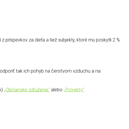
z príspevkov za dieťa a tiež subjekty,
ktoré mu poskytli 2 %
.
 podporiť tak ich pohyb na čerstvom vzduchu a na
k)
„Občianske združenie“
alebo
„Projekty“