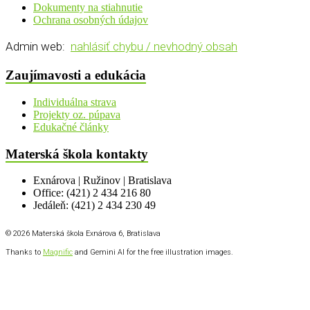
Dokumenty na stiahnutie
Ochrana osobných údajov
Admin web:
nahlásiť chybu / nevhodný obsah
Zaujímavosti a edukácia
Individuálna strava
Projekty oz. púpava
Edukačné články
Materská škola kontakty
Exnárova | Ružinov | Bratislava
Office: (421) 2 434 216 80
Jedáleň: (421) 2 434 230 49
© 2026 Materská škola Exnárova 6, Bratislava
Thanks to
Magnific
and Gemini AI for the free illustration images.