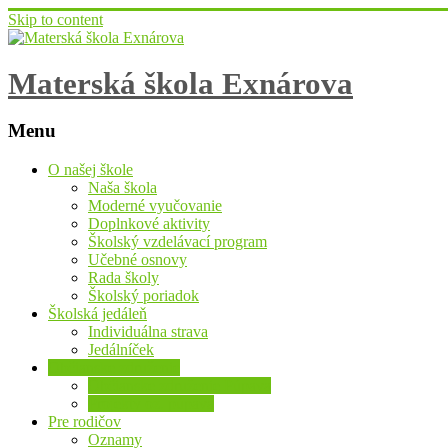
Skip to content
Materská škola Exnárova
Menu
O našej škole
Naša škola
Moderné vyučovanie
Doplnkové aktivity
Školský vzdelávací program
Učebné osnovy
Rada školy
Školský poriadok
Školská jedáleň
Individuálna strava
Jedálníček
Občianske združenie
Občianske združenie Púpava
Projekty oz. púpava
Pre rodičov
Oznamy