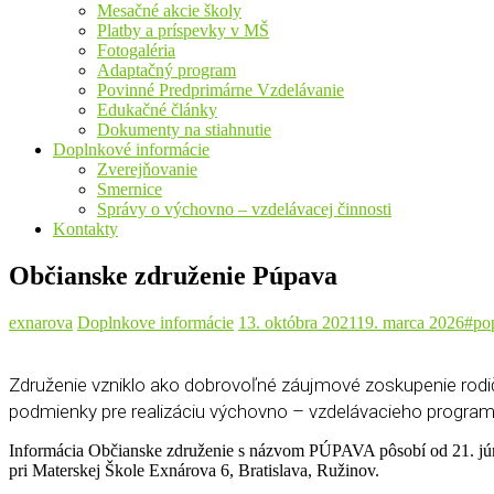
Mesačné akcie školy
Platby a príspevky v MŠ
Fotogaléria
Adaptačný program
Povinné Predprimárne Vzdelávanie
Edukačné články
Dokumenty na stiahnutie
Doplnkové informácie
Zverejňovanie
Smernice
Správy o výchovno – vzdelávacej činnosti
Kontakty
Občianske združenie Púpava
exnarova
Doplnkove informácie
13. októbra 2021
19. marca 2026
#po
Združenie vzniklo ako dobrovoľné záujmové zoskupenie rodičo
podmienky pre realizáciu výchovno – vzdelávacieho program
Informácia
Občianske združenie s názvom PÚPAVA pôsobí od 21. jú
pri Materskej Škole Exnárova 6, Bratislava, Ružinov.