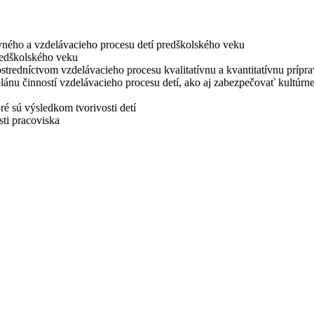
ného a vzdelávacieho procesu detí predškolského veku
redškolského veku
ostredníctvom vzdelávacieho procesu kvalitatívnu a kvantitatívnu prípra
lánu činností vzdelávacieho procesu detí, ako aj zabezpečovať kultúr
ré sú výsledkom tvorivosti detí
ti pracoviska