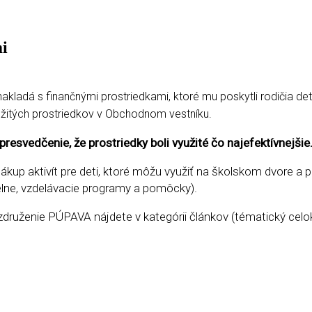
i
ladá s finančnými prostriedkami, ktoré mu poskytli rodičia detí 
oužitých prostriedkov v Obchodnom vestníku.
svedčenie, že prostriedky boli využité čo najefektívnejšie
nákup aktivít pre deti, ktoré môžu využiť na školskom dvore a
elne, vzdelávacie programy a pomôcky).
 združenie PÚPAVA nájdete v kategórii článkov (tématický celo