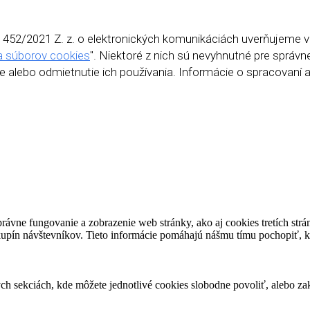
452/2021 Z. z. o elektronických komunikáciách uverňujeme v
a súborov cookies
". Niektoré z nich sú nevyhnutné pre správn
e alebo odmietnutie ich používania. Informácie o spracovaní 
ávne fungovanie a zobrazenie web stránky, ako aj cookies tretích strá
 skupín návštevníkov. Tieto informácie pomáhajú nášmu tímu pochopiť, kt
ch sekciách, kde môžete jednotlivé cookies slobodne povoliť, alebo za