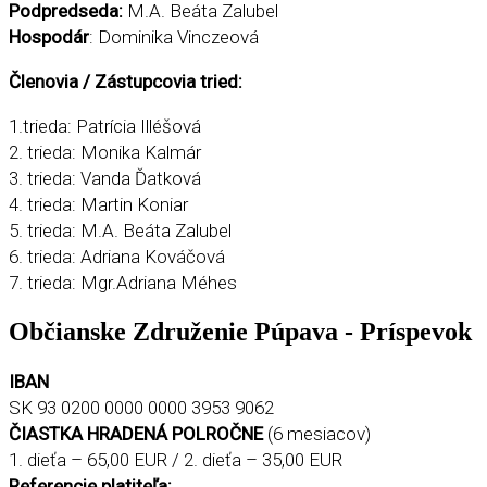
Podpredseda:
M.A. Beáta Zalubel
Hospodár
: Dominika Vinczeová
Členovia / Zástupcovia tried:
1.trieda: Patrícia Illéšová
2. trieda: Monika Kalmár
3. trieda: Vanda Ďatková
4. trieda: Martin Koniar
5. trieda: M.A. Beáta Zalubel
6. trieda: Adriana Kováčová
7. trieda: Mgr.Adriana Méhes
Občianske Združenie Púpava - Príspevok
IBAN
SK 93 0200 0000 0000 3953 9062
ČIASTKA HRADENÁ POLROČNE
(6 mesiacov)
1. dieťa – 65,00 EUR / 2. dieťa – 35,00 EUR
Referencie platiteľa: